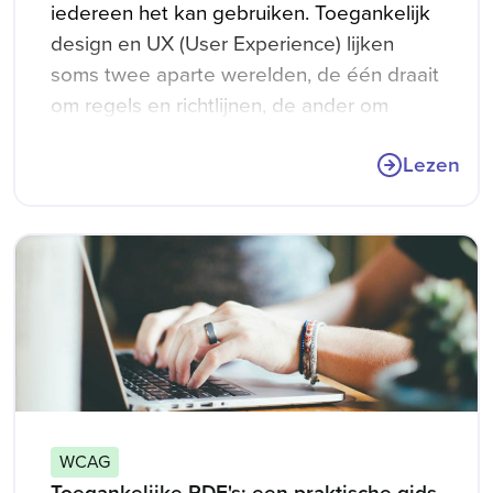
iedereen het kan gebruiken. Toegankelijk
design en UX (User Experience) lijken
soms twee aparte werelden, de één draait
om regels en richtlijnen, de ander om
beleving en gevoel. In werkelijkheid
Lezen
versterken ze elkaar juist. Een
toegankelijke interface maakt websites
niet alleen bruikbaarder voor alle
gebruikers, maar ook prettiger.
WCAG
Toegankelijke PDF's: een praktische gids