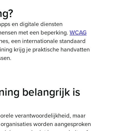
ng?
apps en digitale diensten
f mensen met een beperking.
WCAG
nes, een internationale standaard
ining krijg je praktische handvatten
ssen.
ng belangrijk is
 morele verantwoordelijkheid, maar
er organisaties worden aangesproken