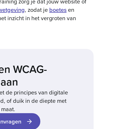
raining zorg je dat jouw website of
etgeving
, zodat je
boetes
en
t inzicht in het vergroten van
een WCAG-
 aan
t de principes van digitale
d, of duik in de diepte met
 maat.
anvragen