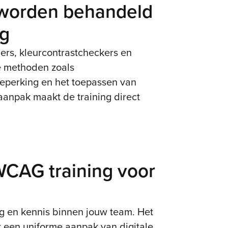
 worden behandeld
ng
ders, kleurcontrastcheckers en
e methoden zoals
perking en het toepassen van
aanpak maakt de training direct
WCAG training voor
g en kennis binnen jouw team. Het
 een uniforme aanpak van digitale