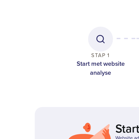
STAP 1
Start met website
analyse
Star
Website ad