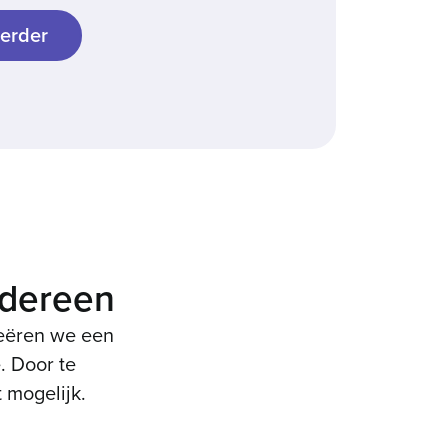
edereen
reëren we een
. Door te
 mogelijk.