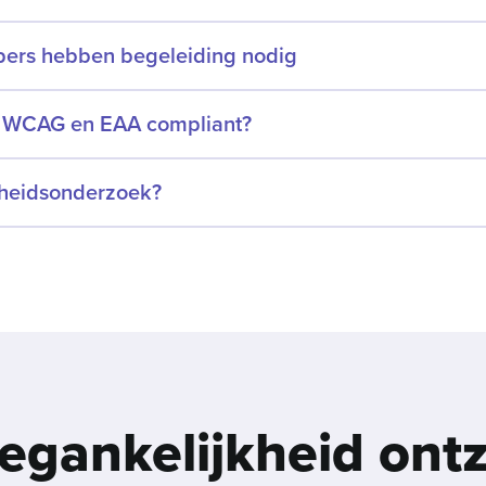
pers hebben begeleiding nodig
e WCAG en EAA compliant?
kheids­onderzoek?
gankelijkheid ontz