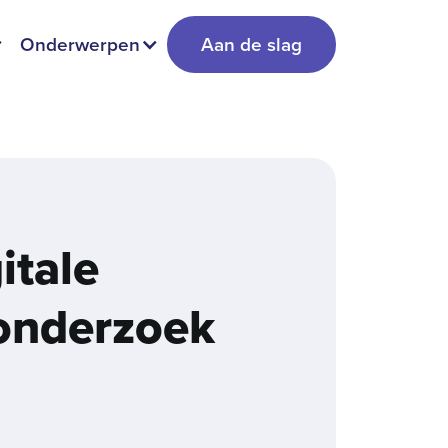
Onderwerpen
Aan de slag
itale
­onderzoek