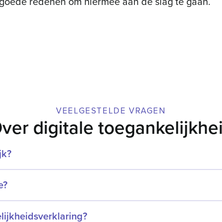
r goede redenen om hiermee aan de slag te gaan.
VEELGESTELDE VRAGEN
ver digitale toegankelijkhe
jk?
e?
ijkheids­verklaring?