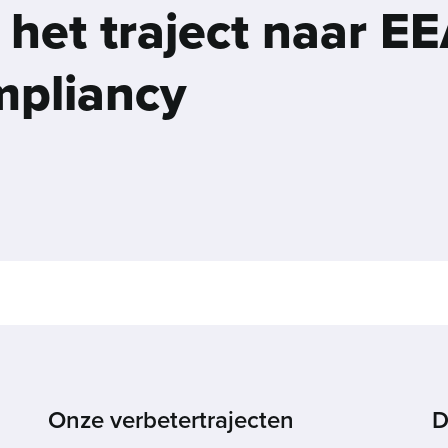
n het traject naar E
pliancy
Onze verbetertrajecten
D